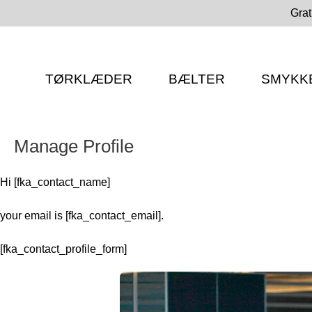
Gå
Grat
til
indholdet
TØRKLÆDER
BÆLTER
SMYKK
Manage Profile
Hi [fka_contact_name]
your email is [fka_contact_email].
[fka_contact_profile_form]