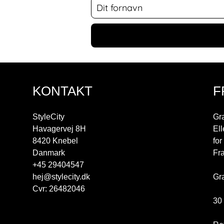
KONTAKT
F
StyleCity
Gra
Havagervej 8H
Ell
8420 Knebel
fo
Danmark
Fra
+45 29404547
hej@stylecity.dk
Gra
Cvr: 26482046
30 