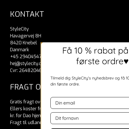
KONTAKT
StyleCity
Havagervej 8H
8420 Knebel
Få 10 % rabat på
Danmark
+45 29404547
første ordre♥
hej@stylecity.dk
Cvr: 26482046
Tilmeld dig StyleCity's nyhedsbrev og få 1
din første ordre.
FRAGT OG RETUR
Gratis fragt over 499 kr.
Ellers koster fragt 29 kr. til Dao pakkeshop eller 39
kr. for Dao hjemmelevering.
Fragt til udlandet koster 49 kr.