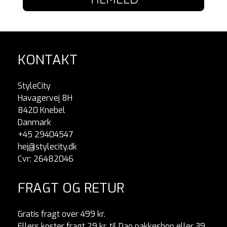
KONTAKT
StyleCity
Havagervej 8H
8420 Knebel
Danmark
+45 29404547
hej@stylecity.dk
Cvr: 26482046
FRAGT OG RETUR
Gratis fragt over 499 kr.
Ellers koster fragt 29 kr. til Dao pakkeshop eller 39