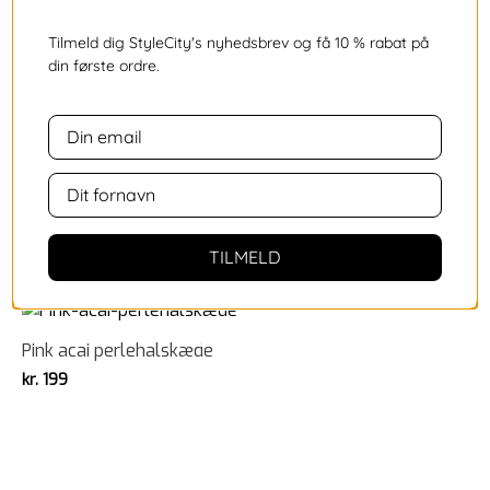
Tilmeld dig StyleCity's nyhedsbrev og få 10 % rabat på
Turkis acai perlehalskæde
din første ordre.
kr.
199
Lilla acai perlehalskæde
kr.
199
TILMELD
Pink acai perlehalskæde
kr.
199