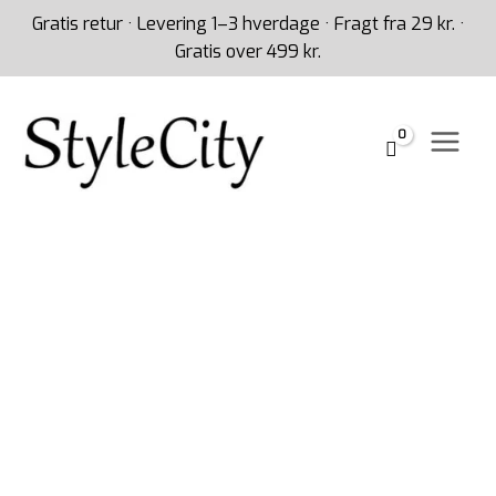
Gå
Gratis retur · Levering 1–3 hverdage · Fragt fra 29 kr. ·
til
Gratis over 499 kr.
indholdet
Lang
gul
acai
perlehalskæde
antal