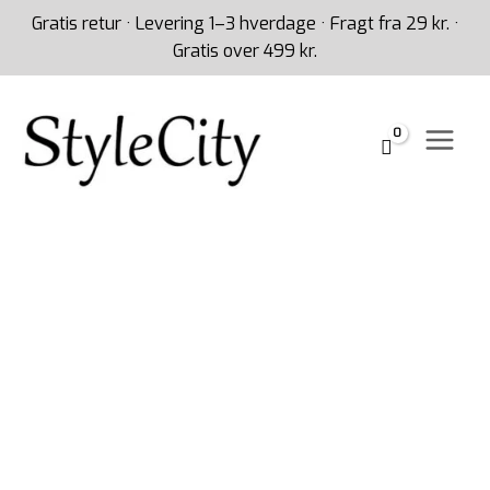
Gå
Gratis retur · Levering 1–3 hverdage · Fragt fra 29 kr. ·
til
Gratis over 499 kr.
indholdet
Bredt
sort
elastikbælte
med
sølvspænde
-
Bredt
sort
taljebælte
antal