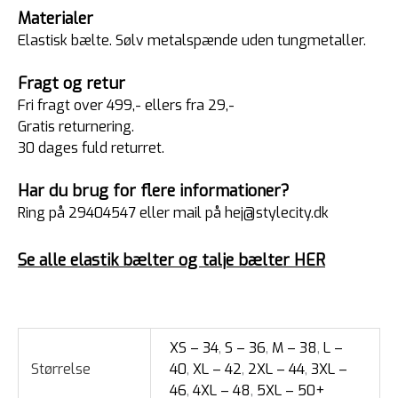
Materialer
Elastisk bælte. Sølv metalspænde uden tungmetaller.
Fragt og retur
Fri fragt over 499,- ellers fra 29,-
Gratis returnering.
30 dages fuld returret.
Har du brug for flere informationer?
Ring på 29404547 eller mail på hej@stylecity.dk
Se alle elastik bælter og talje bælter HER
XS – 34
,
S – 36
,
M – 38
,
L –
Størrelse
40
,
XL – 42
,
2XL – 44
,
3XL –
46
,
4XL – 48
,
5XL – 50+