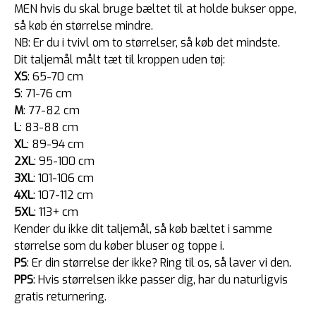
MEN hvis du skal bruge bæltet til at holde bukser oppe,
så køb én størrelse mindre.
NB: Er du i tvivl om to størrelser, så køb det mindste.
Dit taljemål målt tæt til kroppen uden tøj:
XS
: 65-70 cm
S
: 71-76 cm
M
: 77-82 cm
L
: 83-88 cm
XL
: 89-94 cm
2XL
: 95-100 cm
3XL
: 101-106 cm
4XL
: 107-112 cm
5XL
: 113+ cm
Kender du ikke dit taljemål, så køb bæltet i samme
størrelse som du køber bluser og toppe i.
PS
: Er din størrelse der ikke? Ring til os, så laver vi den.
PPS
: Hvis størrelsen ikke passer dig, har du naturligvis
gratis returnering.