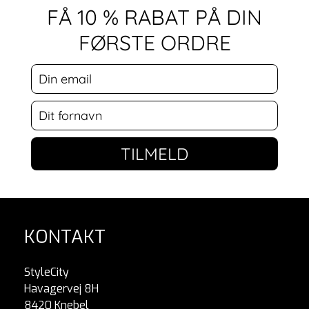
FÅ 10 % RABAT PÅ DIN
FØRSTE ORDRE
TILMELD
KONTAKT
StyleCity
Havagervej 8H
8420 Knebel