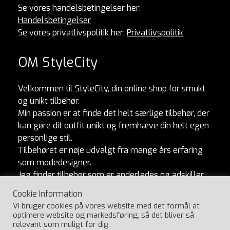
Se vores handelsbetingelser her:
Handelsbetingelser
Se vores privatlivspolitik her:
Privatlivspolitik
OM StyleCity
Velkommen til StyleCity, din online shop for smukt
og unikt tilbehør.
Min passion er at finde det helt særlige tilbehør, der
kan gøre dit outfit unikt og fremhæve din helt egen
personlige stil.
Tilbehøret er nøje udvalgt fra mange års erfaring
som modedesigner.
Jeg finder tilbehør som er anderledes og adskiller
sig fra mængden. Og som naturligvis er lavet af
Cookie Information
ordentlige materialer og produceret med omtanke.
Vi bruger cookies på vores website med det formål at
Jeg håber, du vil elske at udforske min kollektion
optimere website og markedsføring, så det bliver så
lige så meget, som jeg elsker at skabe den.
relevant som muligt for dig.