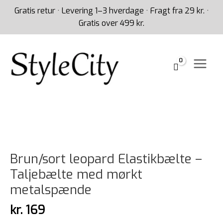
Gå
Gratis retur · Levering 1–3 hverdage · Fragt fra 29 kr. ·
til
Gratis over 499 kr.
indholdet
Brun/sort
leopard
Elastikbælte
-
Taljebælte
med
Brun/sort leopard Elastikbælte –
mørkt
Taljebælte med mørkt
metalspænde
metalspænde
antal
kr.
169