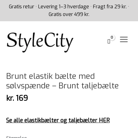
Gå
Gratis retur · Levering 1–3 hverdage · Fragt fra 29 kr. ·
til
Gratis over 499 kr.
indholdet
Brunt
elastik
bælte
Brunt elastik bælte med
med
sølvspænde – Brunt taljebælte
sølvspænde
-
kr.
169
Brunt
taljebælte
antal
Se alle elastikbælter og taljebælter HER