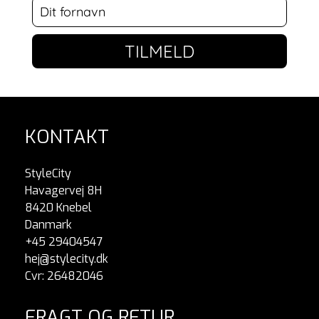
TILMELD
KONTAKT
StyleCity
Havagervej 8H
8420 Knebel
Danmark
+45 29404547
hej@stylecity.dk
Cvr: 26482046
FRAGT OG RETUR