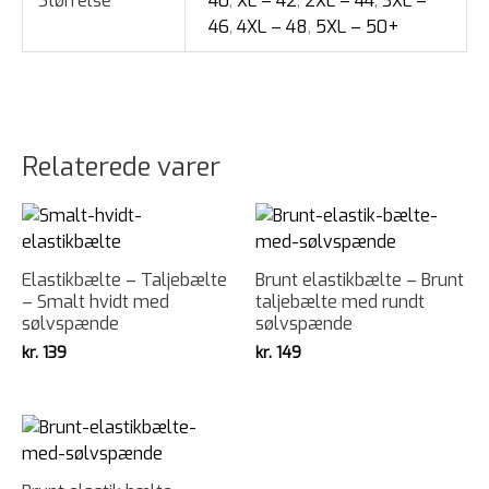
Størrelse
40
,
XL – 42
,
2XL – 44
,
3XL –
46
,
4XL – 48
,
5XL – 50+
Relaterede varer
Elastikbælte – Taljebælte
Brunt elastikbælte – Brunt
– Smalt hvidt med
taljebælte med rundt
sølvspænde
sølvspænde
kr.
139
kr.
149