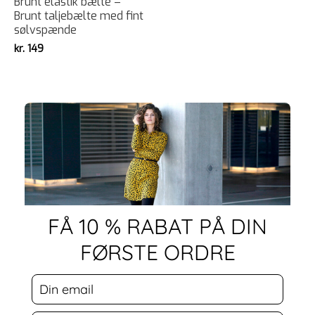
Brunt elastik bælte –
Brunt taljebælte med fint
sølvspænde
kr.
149
FÅ 10 % RABAT PÅ DIN
FØRSTE ORDRE