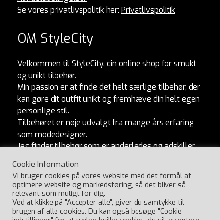
Se vores privatlivspolitik her:
Privatlivspolitik
OM StyleCity
Velkommen til StyleCity, din online shop for smukt
og unikt tilbehør.
Min passion er at finde det helt særlige tilbehør, der
kan gøre dit outfit unikt og fremhæve din helt egen
personlige stil.
Tilbehøret er nøje udvalgt fra mange års erfaring
som modedesigner.
Jeg finder tilbehør som er anderledes og adskiller
sig fra mængden. Og som naturligvis er lavet af
Cookie Information
ordentlige materialer og produceret med omtanke.
Vi bruger cookies på vores website med det formål at
Jeg håber, du vil elske at udforske min kollektion
optimere website og markedsføring, så det bliver så
lige så meget, som jeg elsker at skabe den.
relevant som muligt for dig.
Ved at klikke på "Accepter alle", giver du samtykke til
Har du spørgsmål, så ring til Ulla på 29404547.
brugen af alle cookies. Du kan også besøge "Cookie