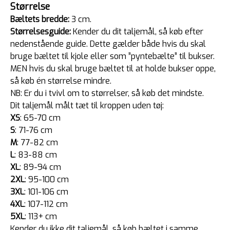
Størrelse
Bæltets bredde:
3 cm.
Størrelsesguide:
Kender du dit taljemål, så køb efter
nedenstående guide. Dette gælder både hvis du skal
bruge bæltet til kjole eller som ”pyntebælte” til bukser.
MEN hvis du skal bruge bæltet til at holde bukser oppe,
så køb én størrelse mindre.
NB: Er du i tvivl om to størrelser, så køb det mindste.
Dit taljemål målt tæt til kroppen uden tøj:
XS
: 65-70 cm
S
: 71-76 cm
M
: 77-82 cm
L
: 83-88 cm
XL
: 89-94 cm
2XL
: 95-100 cm
3XL
: 101-106 cm
4XL
: 107-112 cm
5XL
: 113+ cm
Kender du ikke dit taljemål, så køb bæltet i samme