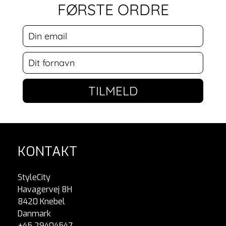
FØRSTE ORDRE
TILMELD
KONTAKT
StyleCity
Havagervej 8H
8420 Knebel
Danmark
+45 29404547