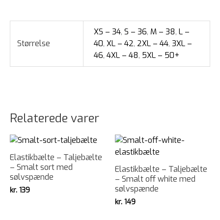
XS – 34
,
S – 36
,
M – 38
,
L –
Størrelse
40
,
XL – 42
,
2XL – 44
,
3XL –
46
,
4XL – 48
,
5XL – 50+
Relaterede varer
Elastikbælte – Taljebælte
– Smalt sort med
Elastikbælte – Taljebælte
sølvspænde
– Smalt off white med
sølvspænde
kr.
139
kr.
149