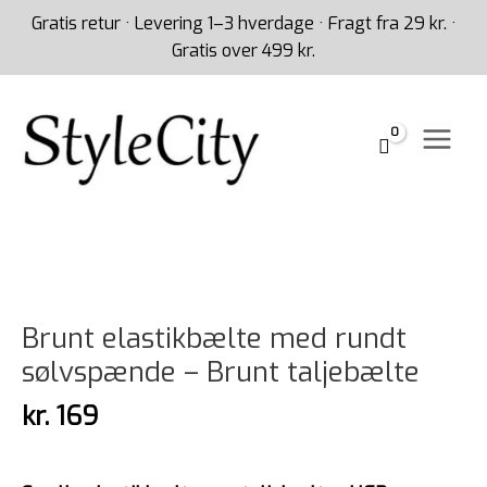
Gå
Gratis retur · Levering 1–3 hverdage · Fragt fra 29 kr. ·
til
Gratis over 499 kr.
indholdet
Brunt
elastikbælte
med
rundt
sølvspænde
Brunt elastikbælte med rundt
-
Brunt
sølvspænde – Brunt taljebælte
taljebælte
kr.
169
antal