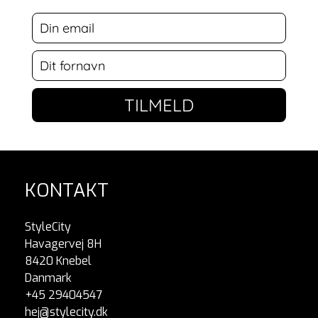
TILMELD
KONTAKT
StyleCity
Havagervej 8H
8420 Knebel
Danmark
+45 29404547
hej@stylecity.dk