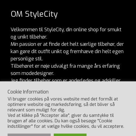
OM StyleCity
Velkommen til StyleCity, din online shop for smukt
og unikt tilbehør.
Min passion er at finde det helt særlige tilbehør, der
kan gøre dit outfit unikt og fremhæve din helt egen
personlige stil.
Tilbehøret er nøje udvalgt fra mange års erfaring
som modedesigner.
Jeg finder tilbehør som er anderledes og adskiller
sig fra mængden. Og som naturligvis er lavet af
Cookie Information
ordentlige materialer og produceret med omtanke.
Vi bruger cookies på vores website med det formål at
Jeg håber, du vil elske at udforske min kollektion
optimere website og markedsføring, så det bliver så
lige så meget, som jeg elsker at skabe den.
relevant som muligt for dig.
Ved at klikke på "Accepter alle", giver du samtykke til
Har du spørgsmål, så ring til Ulla på 29404547.
brugen af alle cookies. Du kan også besøge "Cookie
indstillinger" for at vælge hvilke cookies, du vil acceptere.