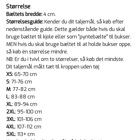
Størrelse
Bæltets bredde:
4 cm.
Størrelsesguide:
Kender du dit taljemål, så køb efter
nedenstående guide. Dette gælder både hvis du skal
bruge bæltet til kjole eller som ”pyntebælte” til bukser.
MEN hvis du skal bruge bæltet til at holde bukser oppe,
så køb én størrelse mindre.
NB: Er du i tvivl om to størrelser, så køb det mindste.
Dit taljemål målt tæt til kroppen uden tøj:
XS
: 65-70 cm
S
: 71-76 cm
M
: 77-82 cm
L
: 83-88 cm
XL
: 89-94 cm
2XL
: 95-100 cm
3XL
: 101-106 cm
4XL
: 107-112 cm
5XL
: 113+ cm