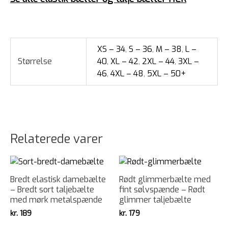
XS – 34
,
S – 36
,
M – 38
,
L –
Størrelse
40
,
XL – 42
,
2XL – 44
,
3XL –
46
,
4XL – 48
,
5XL – 50+
Relaterede varer
Bredt elastisk damebælte
Rødt glimmerbælte med
– Bredt sort taljebælte
fint sølvspænde – Rødt
med mørk metalspænde
glimmer taljebælte
kr.
189
kr.
179