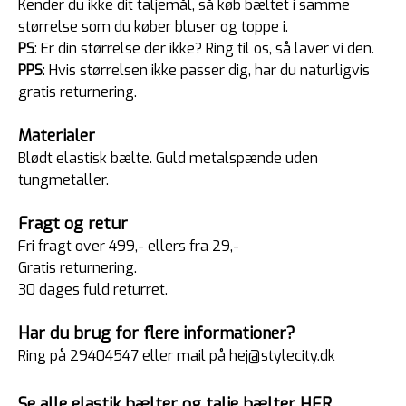
Kender du ikke dit taljemål, så køb bæltet i samme
størrelse som du køber bluser og toppe i.
PS
: Er din størrelse der ikke? Ring til os, så laver vi den.
PPS
: Hvis størrelsen ikke passer dig, har du naturligvis
gratis returnering.
Materialer
Blødt elastisk bælte. Guld metalspænde uden
tungmetaller.
Fragt og retur
Fri fragt over 499,- ellers fra 29,-
Gratis returnering.
30 dages fuld returret.
Har du brug for flere informationer?
Ring på 29404547 eller mail på hej@stylecity.dk
Se alle elastik bælter og talje bælter HER