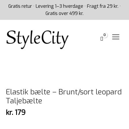
Gå
Gratis retur · Levering 1–3 hverdage · Fragt fra 29 kr. ·
til
Gratis over 499 kr.
indholdet
Elastik
bælte
-
Brunt/sort
leopard
Taljebælte
Elastik bælte – Brunt/sort leopard
antal
Taljebælte
kr.
179