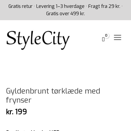
Gå
Gratis retur · Levering 1–3 hverdage · Fragt fra 29 kr. ·
til
Gratis over 499 kr.
indholdet
Gyldenbrunt
tørklæde
med
frynser
antal
Gyldenbrunt tørklæde med
frynser
kr.
199