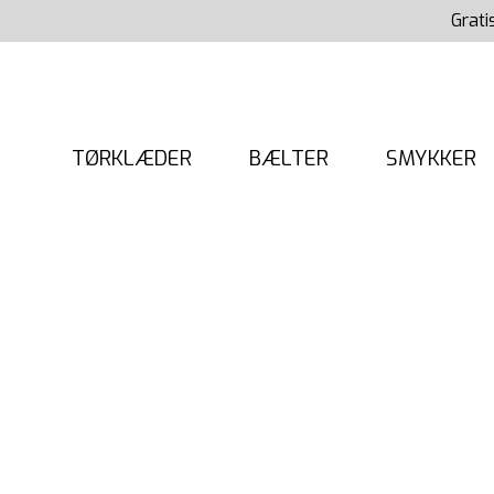
Gå
Grati
til
indholdet
TØRKLÆDER
BÆLTER
SMYKKER