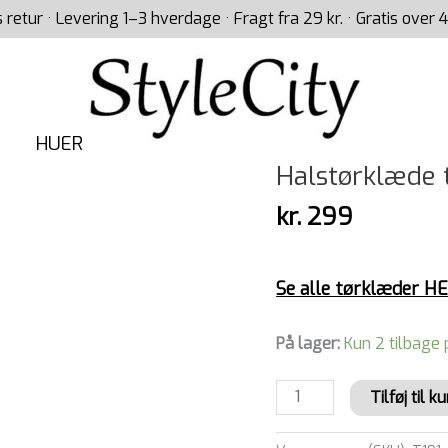
s retur · Levering 1–3 hverdage · Fragt fra 29 kr. · Gratis over 4
HUER
Halstørklæde t
Halstørklæde
ternet
kr.
299
i
grønne
og
Se alle tørklæder H
gule
farver
antal
På lager:
Kun 2 tilbage 
Tilføj til k