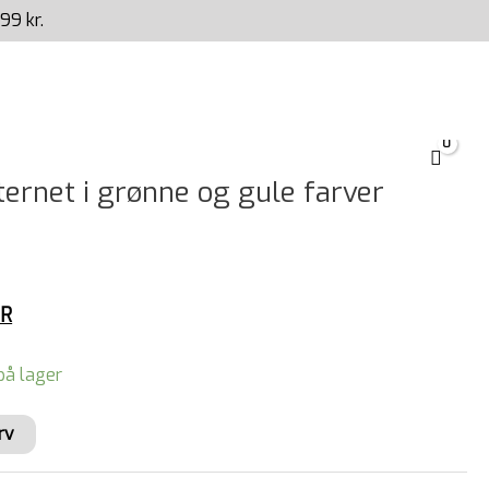
99 kr.
ernet i grønne og gule farver
ER
på lager
urv