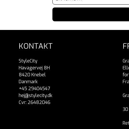
KONTAKT
F
StyleCity
Gra
Havagervej 8H
Ell
8420 Knebel
fo
Danmark
Fra
+45 29404547
hej@stylecity.dk
Gra
Cvr: 26482046
30 
Re