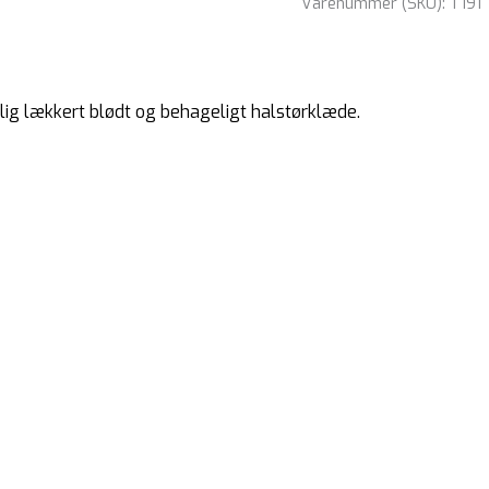
Varenummer (SKU):
T191
elig lækkert blødt og behageligt halstørklæde.