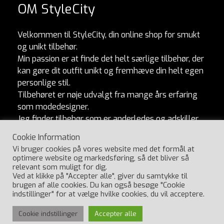
OM StyleCity
Velkommen til StyleCity, din online shop for smukt
og unikt tilbehør.
Min passion er at finde det helt særlige tilbehør, der
kan gøre dit outfit unikt og fremhæve din helt egen
personlige stil.
Tilbehøret er nøje udvalgt fra mange års erfaring
som modedesigner.
Jeg finder tilbehør som er anderledes og adskiller
sig fra mængden. Og som naturligvis er lavet af
Cookie Information
ordentlige materialer og produceret med omtanke.
Vi bruger cookies på vores website med det formål at
Jeg håber, du vil elske at udforske min kollektion
optimere website og markedsføring, så det bliver så
lige så meget, som jeg elsker at skabe den.
relevant som muligt for dig.
Ved at klikke på "Accepter alle", giver du samtykke til
Har du spørgsmål, så ring til Ulla på 29404547.
brugen af alle cookies. Du kan også besøge "Cookie
indstillinger" for at vælge hvilke cookies, du vil acceptere.
Cookie indstillinger
Accepter alle