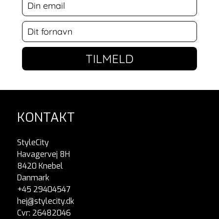
TILMELD
KONTAKT
StyleCity
Havagervej 8H
8420 Knebel
Danmark
+45 29404547
hej@stylecity.dk
Cvr: 26482046