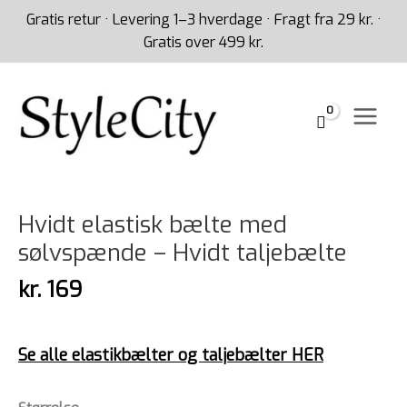
Gå
Gratis retur · Levering 1–3 hverdage · Fragt fra 29 kr. ·
til
Gratis over 499 kr.
indholdet
Hvidt
elastisk
bælte
Hvidt elastisk bælte med
med
sølvspænde – Hvidt taljebælte
sølvspænde
-
kr.
169
Hvidt
taljebælte
antal
Se alle elastikbælter og taljebælter HER