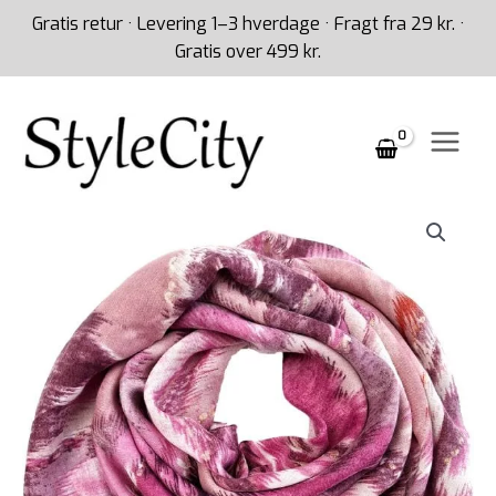
Gå
Gratis retur · Levering 1–3 hverdage · Fragt fra 29 kr. ·
til
Gratis over 499 kr.
indholdet
Lille
pink
mønstret
tørklæde
antal