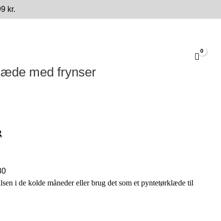
9 kr.
læde med frynser
R
80
alsen i de kolde måneder eller brug det som et pyntetørklæde til