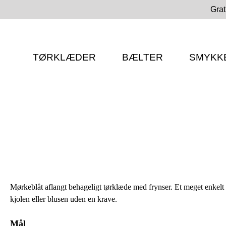
Gå
Grat
til
indholdet
TØRKLÆDER
BÆLTER
SMYKK
Mørkeblåt aflangt behageligt tørklæde med frynser. Et meget enkelt o
kjolen eller blusen uden en krave.
Mål