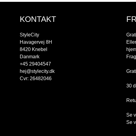
KONTAKT
F
StyleCity
Grat
Havagervej 8H
Elle
8420 Knebel
hjem
Danmark
Frag
+45 29404547
hej@stylecity.dk
Grat
Cvr: 26482046
30 d
Retu
Se v
Se v