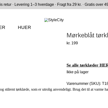
is retur · Levering 1–3 hverdage · Fragt fra 29 kr. · Gratis over 49
ER
HUER
Mørkeblåt tørk
kr.
199
Se alle tørklæder HE
Ikke på lager
Varenummer (SKU):
T1
g stilrent tørklæde, som er utrolig anvendeligt. Brug det til at varme h