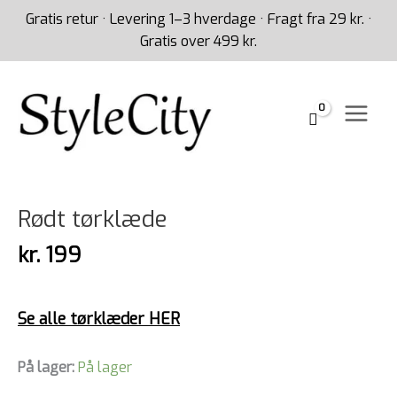
Gå
Gratis retur · Levering 1–3 hverdage · Fragt fra 29 kr. ·
til
Gratis over 499 kr.
indholdet
Rødt
tørklæde
antal
Rødt tørklæde
kr.
199
Se alle tørklæder HER
På lager:
På lager