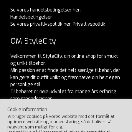
Se vores handelsbetingelser her:
Handelsbetingelser
Se vores privatlivspolitik her:
Privatlivspolitik
OM StyleCity
Velkommen til StyleCity, din online shop for smukt
og unikt tilbehør.
Min passion er at finde det helt særlige tilbehør, der
kan gøre dit outfit unikt og fremhæve din helt egen
personlige stil.
Tilbehøret er nøje udvalgt fra mange års erfaring
som modedesigner.
Jeg finder tilbehør som er anderledes og adskiller
Cookie Information
sig fra mængden. Og som naturligvis er lavet af
Vi bruger cookies på vores website med det formål at
ordentlige materialer og produceret med omtanke.
optimere website og markedsføring, så det bliver så
Jeg håber, du vil elske at udforske min kollektion
relevant som muligt for dig.