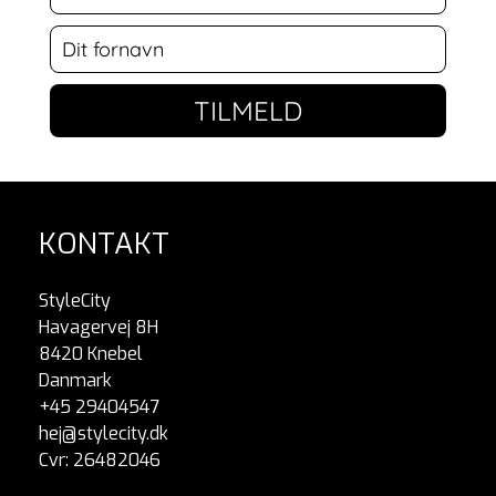
TILMELD
KONTAKT
StyleCity
Havagervej 8H
8420 Knebel
Danmark
+45 29404547
hej@stylecity.dk
Cvr: 26482046