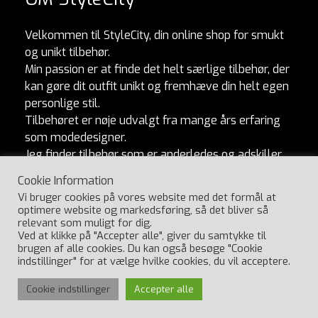
Velkommen til StyleCity, din online shop for smukt
og unikt tilbehør.
Min passion er at finde det helt særlige tilbehør, der
kan gøre dit outfit unikt og fremhæve din helt egen
personlige stil.
Tilbehøret er nøje udvalgt fra mange års erfaring
som modedesigner.
Jeg finder tilbehør som er anderledes og adskiller
sig fra mængden. Og som naturligvis er lavet af
Cookie Information
ordentlige materialer og produceret med omtanke.
Vi bruger cookies på vores website med det formål at
Jeg håber, du vil elske at udforske min kollektion
optimere website og markedsføring, så det bliver så
lige så meget, som jeg elsker at skabe den.
relevant som muligt for dig.
Ved at klikke på "Accepter alle", giver du samtykke til
Har du spørgsmål, så ring til Ulla på 29404547.
brugen af alle cookies. Du kan også besøge "Cookie
indstillinger" for at vælge hvilke cookies, du vil acceptere.
Cookie indstillinger
Accepter alle