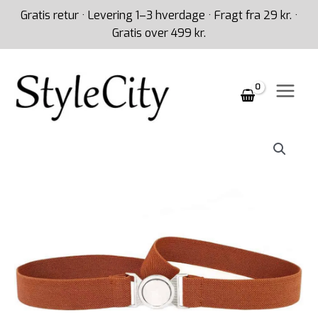
Gå
Gratis retur · Levering 1–3 hverdage · Fragt fra 29 kr. ·
til
Gratis over 499 kr.
indholdet
Brunt
elastikbælte
-
Brunt
taljebælte
med
rundt
sølvspænde
antal