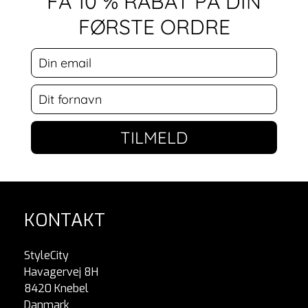
FÅ 10 % RABAT PÅ DIN
FØRSTE ORDRE
TILMELD
KONTAKT
StyleCity
Havagervej 8H
8420 Knebel
Danmark