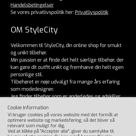
Handelsbetingelser
Se vores privatlivspolitik her:
Privatlivspolitik
OM StyleCity
Velkommen til StyleCity, din online shop for smukt
og unikt tilbehør.
Min passion er at finde det helt særlige tilbehør, der
kan gøre dit outfit unikt og fremhæve din helt egen
personlige stil.
Tilbehøret er nøje udvalgt fra mange års erfaring
som modedesigner.
Jeg finder tilbehør som er anderledes og adskiller
sig fra mængden. Og som naturligvis er lavet af
Cookie Information
ordentlige materialer og produceret med omtanke.
Vi bruger cookies på vores website med det formål at
Jeg håber, du vil elske at udforske min kollektion
optimere website og markedsføring, så det bliver så
lige så meget, som jeg elsker at skabe den.
relevant som muligt for dig.
Ved at klikke på "Accepter alle", giver du samtykke til
Har du spørgsmål, så ring til Ulla på 29404547.