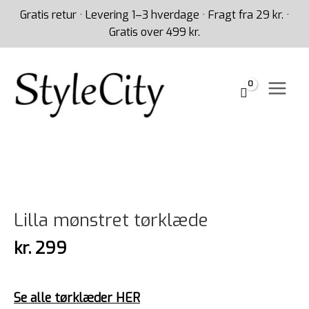
Gå
Gratis retur · Levering 1–3 hverdage · Fragt fra 29 kr. ·
til
Gratis over 499 kr.
indholdet
Lilla
mønstret
tørklæde
antal
Lilla mønstret tørklæde
kr.
299
Se alle tørklæder HER