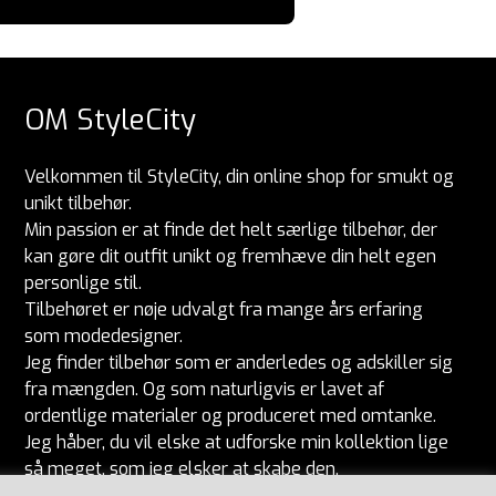
OM StyleCity
Velkommen til StyleCity, din online shop for smukt og
unikt tilbehør.
Min passion er at finde det helt særlige tilbehør, der
kan gøre dit outfit unikt og fremhæve din helt egen
personlige stil.
Tilbehøret er nøje udvalgt fra mange års erfaring
som modedesigner.
Jeg finder tilbehør som er anderledes og adskiller sig
fra mængden. Og som naturligvis er lavet af
ordentlige materialer og produceret med omtanke.
Jeg håber, du vil elske at udforske min kollektion lige
så meget, som jeg elsker at skabe den.
Har du spørgsmål, så ring til Ulla på 29404547.