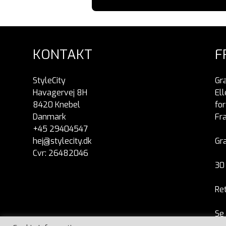
KONTAKT
F
StyleCity
Gra
Havagervej 8H
Ell
8420 Knebel
fo
Danmark
Fra
+45 29404547
hej@stylecity.dk
Gra
Cvr: 26482046
30 
Re
Se
Se 