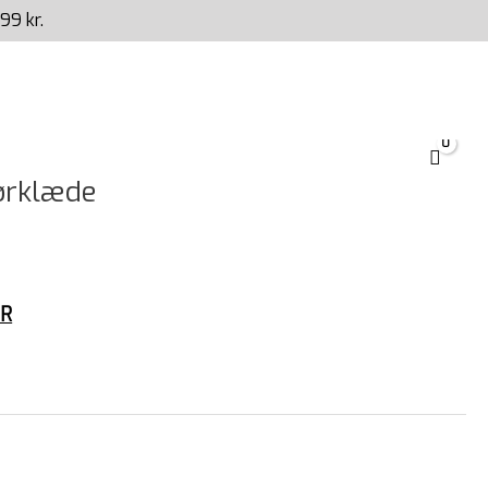
99 kr.
tørklæde
ER