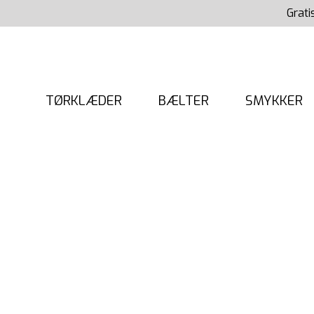
Gå
Grati
til
indholdet
TØRKLÆDER
BÆLTER
SMYKKER