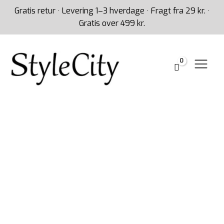
Gå
Gratis retur · Levering 1–3 hverdage · Fragt fra 29 kr. ·
til
Gratis over 499 kr.
indholdet
Ternet
halstørklæde
rust
orange
farver
antal